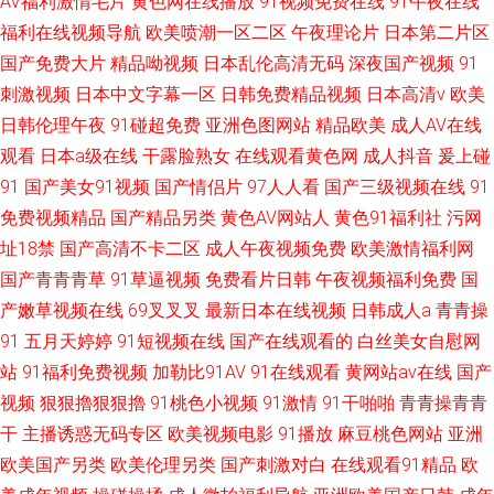
AV福利激情毛片
黄色网在线播放
91视频免费在线
91午夜在线
福利在线视频导航
欧美喷潮一区二区
午夜理论片
日本第二片区
国产免费大片
精品呦视频
日本乱伦高清无码
深夜国产视频
91
刺激视频
日本中文字幕一区
日韩免费精品视频
日本高清v
欧美
日韩伦理午夜
91碰超免费
亚洲色图网站
精品欧美
成人AV在线
观看
日本a级在线
干露脸熟女
在线观看黄色网
成人抖音
爰上碰
91
国产美女91视频
国产情侣片
97人人看
国产三级视频在线
91
免费视频精品
国产精品另类
黄色AV网站人
黄色91福利社
污网
址18禁
国产高清不卡二区
成人午夜视频免费
欧美激情福利网
国产青青青草
91草逼视频
免费看片日韩
午夜视频福利免费
国
产嫩草视频在线
69叉叉叉
最新日本在线视频
日韩成人a
青青操
91
五月天婷婷
91短视频在线
国产在线观看的
白丝美女自慰网
站
91福利免费视频
加勒比91AV
91在线观看
黄网站av在线
国产
视频
狠狠擼狠狠擼
91桃色小视频
91激情
91干啪啪
青青操青青
干
主播诱惑无码专区
欧美视频电影
91播放
麻豆桃色网站
亚洲
欧美国产另类
欧美伦理另类
国产刺激对白
在线观看91精品
欧