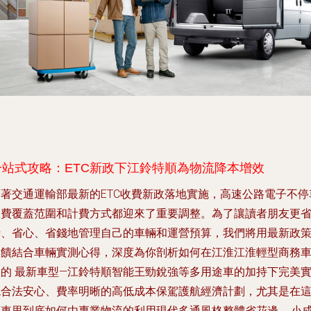
一站式攻略：ETC新政下江鈴特順為物流降本增效
隨著交通運輸部最新的ETC收費新政落地實施，高速公路電子不停
收費覆蓋范圍和計費方式都迎來了重要調整。為了讓讀者朋友更
時、省心、省錢地管理自己的車輛和運營預算，我們將用最新政
反饋結合車輛實測心得，深度為你剖析如何在江淮江淮輕型商務
中的 最新車型—江鈴特順智能王勁銳強等多用途車的加持下完美
現合法安心、費率明晰的高低成本保駕護航經濟計劃，尤其是在
類車里到底如何由專業物流的利用現代多通風格整體省花邊……小