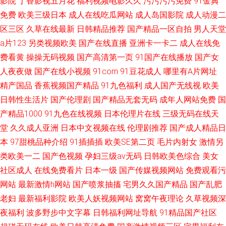
影院
丁香影视五月花
福利视频电影久久
污污污污免费
91金典
免费
欧美三级日本
成人在线吃瓜网站
成人岛国影院
成人动漫二
区三区
久草在线最新
日韩精品推荐
国产精品一区自拍
男人天堂
a片123
另类视频欧美
国产在线直播
亚洲卡一卡二
成人在线免
费看黄
操操无码视频
国产高清第一页
91国产在线播放
国产女
人夜夜做
国产在线小视频
91com
91豆花成人
哪里有A片网址
精产国品
香蕉视频国产精品
91九色福利
成人国产无线视
欧美
日韩性生活片
国产伦理剧
国产精品无套无码
成年人网站免费
国
产精品1000
91九色在线视频
日本伦理片在线
三级无码在线天
堂
久久成人亚洲
日本中文视频在线
伦理剧推荐
国产成人精品日
本
97甜桃品种介绍
91插插插
欧美SE第二页
毛片内射女
激情另
类欧美一二
国产色视频
孕妇三级av无码
日韩欧美色综合
美女
社区成人
在线免费看片
日本一级
国产传媒视频网站
免费观看污
网站
最新激情h网站
国产喷浆抽搐
宅男久久国产精品
国产乱肥
老妇
最新福利影院
欧美人妖视频网站
窝窝午夜理论
久草视频深
夜福利
波多野步中文字幕
日韩福利网址导航
91精品国产社区