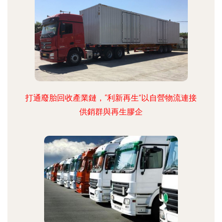
打通廢胎回收產業鏈，“利新再生”以自營物流連接
供銷群與再生膠企