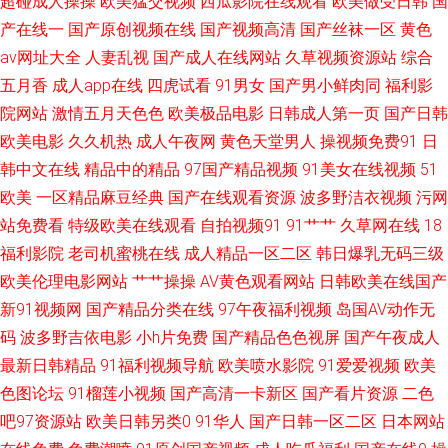
超碰成人操操
欧美猛交视频
西瓜影院在线观看
欧美做受日韩
国
偷拍福利视频 欧洲女同性爱tv 91视屏免费看 深爱的激情网 爱艹伊人久久色
产在线一
国产原创视频在线
国产视频高清
国产丝袜一区
黄色
av网址大全
人妻乱视
国产成人在线网站
久草视频资源站
综合
先锋a片 超碰艹艹 婷婷五月天女人图 黄页91网看黄 91精品熟妇视频 蜜桃入
五月香
成人app在线
四虎试看
91男女
国产男小鲜肉同
福利影
院网站
激情五月天色色
欧美极品电影
日韩成人第一页
国产日韩
口 91婷婷超碰 欧美拍拍视频 操碰操碰 午夜福利影院网址 操逼福利网 午夜
欧美电影
久久机热
成人午夜网
黄色天堂男人
操视频免费91
日
韩中文在线
精品中的精品
97国产精品视频
91美女在线视频
51
寂寞精品影院 狠狠成人集合 91视频91 欧美色色欧美sss 91內射 欧美不卡码
欧美
一区精品麻豆经典
国产在线观看资源
波多野洁衣视频
污网
精品综合人妻在线 91超碰导航 福利姬在线自慰喷水 91jupao 91入囗 东方va
站免费看
特级欧美在线观看
自拍视频91
91艹艹
久草网在线
18
福利影院
老司机蜜桃在线
成人精品一区二区
韩日爆乳无码三级
一区二区 97电影院色 男人的天堂AVV 97超碰资源总站 四虎传媒影院 www国
欧美伦理电影网站
艹艹操操
AV黄色观看网站
日韩欧美在线国产
新91视频网
国产精品分类在线
97午夜福利视频
岛国AV动作无
产精品 熟女啪啪一区二区三区 不卡的av网站在线 桃色9l视频网站 国产青青
码
波多野吉依电影
小h片免费
国产精品色色视屏
国产午夜成人
最新日韩精品
91福利视频导航
欧美喷水影院
91爱爱视频
欧美
草热热热 91传媒免费观看视频 老湿机私人 91露脸黑丝 老司机福利 91黄色
色图论坛
91榴莲小视频
国产高清一卡新区
国产看片资源
二色
变态视频 九十一官方网站含羞草 91精彩对白在线观看 色色五月热 传媒视频
吧97资源站
欧美日韩另类0
91华人
国产日韩一区二区
日本网站