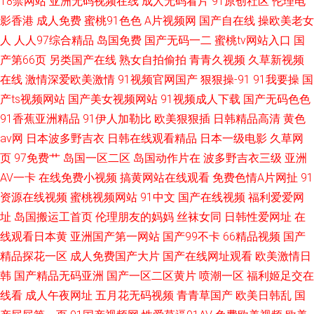
18禁网站
亚洲无码视频在线
成人无码看片
91原创社区
伦理电
影香港
成人免费
蜜桃91色色
A片视频网
国产自在线
操欧美老女
人
人人97综合精品
岛国免费
国产无码一二
蜜桃tv网站入口
国
产第66页
另类国产在线
熟女自拍偷拍
青青久视频
久草新视频
在线
激情深爱欧美激情
91视频官网国产
狠狠操-91
91我要操
国
产ts视频网站
国产美女视频网站
91视频成人下载
国产无码色色
91香蕉亚洲精品
91伊人加勒比
欧美狠狠插
日韩精品高清
黄色
av网
日本波多野吉衣
日韩在线观看精品
日本一级电影
久草网
页
97免费艹
岛国一区二区
岛国动作片在
波多野吉衣三级
亚洲
AV一卡
在线免费小视频
搞黄网站在线观看
免费色情A片网扯
91
资源在线视频
蜜桃视频网站
91中文
国产在线视频
福利爱爱网
址
岛国搬运工首页
伦理朋友的妈妈
丝袜女同
日韩性爱网址
在
线观看日本黄
亚洲国产第一网站
国产99不卡
66精品视频
国产
精品探花一区
成人免费国产大片
国产在线网址观看
欧美激情日
韩
国产精品无码亚洲
国产一区二区黄片
喷潮一区
福利姬足交在
线看
成人午夜网址
五月花无码视频
青青草国产
欧美日韩乱
国