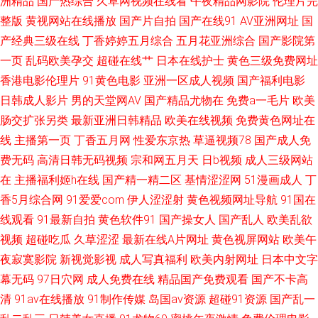
洲精品
国产热综合
久草网视频在线看
午夜精品网影院
伦理片完
费直接看 91伊人久久大香蕉 日韩在线高潮 大香蕉五月伊人 91超碰视频 夜间
整版
黄视网站在线播放
国产片自拍
国产在线91
AV亚洲网址
国
产经典三级在线
丁香婷婷五月综合
五月花亚洲综合
国产影院第
肏屄免费 久久午夜成人网 91视频进入网页 熟妇中出在线 加勒比一本道无码
一页
乱码欧美孕交
超碰在线艹
日本在线护士
黄色三级免费网址
香港电影伦理片
91黄色电影
亚洲一区成人视频
国产福利电影
97超碰久草 免费三级阿片V一二三 91综合资源 91网站网址 男人的狼人的天
日韩成人影片
男的天堂网AV
国产精品尤物在
免费a一毛片
欧美
肠交扩张另类
最新亚洲日韩精品
欧美在线视频
免费黄色网址在
堂 91精品丝袜久久 玖玖热精品视频 熟妇人妻精品一区二区 91大神精选 91
线
主播第一页
丁香五月网
性爱东京热
草逼视频78
国产成人免
费无码
高清日韩无码视频
宗和网五月天
日b视频
成人三级网站
麻豆天美一区 国精99在线视频 乱子伦毛片国产 91啦熟女视频 海角先生黄色
在
主播福利姬h在线
国产精一精二区
基情涩涩网
51漫画成人
丁
网址 成人超碰 91资源站超碰 国产婷婷自拍 91涩涩视频 三级网址在线 大香
香5月综合网
91爱爱com
伊人涩涩射
黄色视频网址导航
91国在
线观看
91最新自拍
黄色软件91
国产操女人
国产乱人
欧美乱欲
蕉av网 青青艹AV 91无码无禁动漫 狠狠撸夜夜草 91天堂9199 婷婷社区第一
视频
超碰吃瓜
久草涩涩
最新在线A片网址
黄色视屏网站
欧美午
夜寂寞影院
新视觉影视
成人写真福利
欧美内射网址
日本中文字
页国产 九九av 91探花精 91次元 91n在线观看com 先锋影音天堂婷婷 人妖乱
幕无码
97日穴网
成人免费在线
精品国产免费观看
国产不卡高
清
91av在线播放
91制作传媒
岛国av资源
超碰91资源
国产乱一
轮谢精 久久超碰成人 91超碰人人爽 欧美色色不卡 ts人妖交友网站 91国产专