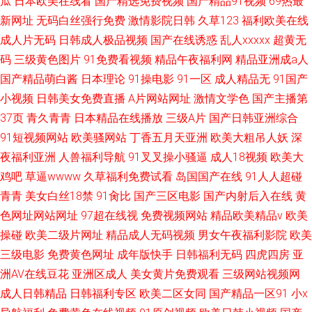
瓜
日本欧美在线看
国产精选免费视频
国产精品91视频
69热最
新网址
无码白丝强行免费
激情影院日韩
久草123
福利欧美在线
成人片无码
日韩成人极品视频
国产在线诱惑
乱人xxxxx
超黄无
码
三级黄色图片
91免费看视频
精品午夜福利网
精品亚洲成a人
国产精品萌白酱
日本理论
91操电影
91一区
成人精品无
91国产
小视频
日韩美女免费直播
A片网站网址
激情文学色
国产主播第
37页
青久青青
日本精品在线播放
三级A片
国产日韩亚洲综合
91短视频网站
欧美骚网站
丁香五月天亚洲
欧美大粗吊人妖
深
夜福利亚洲
人兽福利导航
91叉叉操小骚逼
成人18视频
欧美大
鸡吧
草逼wwww
久草福利免费试看
岛国国产在线
91人人超碰
青青
美女白丝18禁
91肏比
国产三区电影
国产内射后入在线
黄
色网址网站网址
97超在线视
免费视频网站
精品欧美精品v
欧美
操碰
欧美二级片网址
精品成人无码视频
男女午夜福利影院
欧美
三级电影
免费黄色网址
成年版快手
日韩福利无码
四虎四房
亚
洲AV在线豆花
亚洲区成人
美女黄片免费观看
三级网站视频网
成人日韩精品
日韩福利专区
欧美二区女同
国产精品一区91
小x