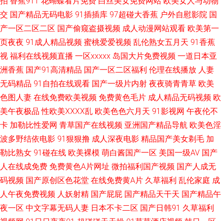
拍
香蕉911
花蝴蝶看片免费
白丝美女免费网站
欧美女人与动物
拍超碰在线99 国产男人天堂 性交片子 抖阴欧美三级 日韩毛片基地 91黄色直
交
国产精品无码电影
91插插库
97超碰大香蕉
户外自慰影院
国
产一区二区二区
国产偷窥盗摄视频
成人动漫网站观看
欧美第一
播小电影 九九热视频无码 伊人9在线 丰满人妻精品一区二区 日韩AV操老师
页夜夜
91成人精品视频
蜜桃爱爱视频
乱伦熟女五月天
91香蕉
视
福利在线视频直播
一区xxxxx
岛国大片免费视频
一道日本亚
91视频网站线上观看 国厂精品观看 91n网站免费进入社 极品少妇自慰 伊人
洲香蕉
国产91高清精品
国产一区二区福利
伦理在线播放
人妻
日韩无码 肏屄一区 色悠悠综合在线观看 91无码超碰爱搞 日本少妇黑森林
无码精品
91自拍在线观看
国产一级片内射
夜夜骑青青草
欧美
色图人妻
在线免费欧美视频
免费黄色毛片
成人精品无码视频
欧
17p 欧美性爱2p 91黄色 户外露出在线观看 91超碰在线五月 成人免费三激情
美午夜极品
性欧美ⅩⅩⅩⅩ乱
欧美色色六月天
91影视网
午夜伦不
卡
加勒比性爱网
青草国产在线视频
亚洲国产精品导航
欧美色淫
影片 伊人网在线9 国产高潮久久 亚洲综合成人乱区综合 超碰人人人91 午夜
波多野结依电影
91狠狠撸
成人深夜电影
精品国产美女剃毛
加
勒比熟女
91碰在线
欧美裸模
萌白酱国产一区
美国一级AV
国产
福利视频91 超碰毛爽操 亚洲在线 波多野结衣91大神 探花唐先生 avtt成人伊
人在线成免费
免费黄色A片网址
微拍福利国产视频
国产人成无
码视频
国产原创区色花堂
在线免费黄A片
久草福利
乱伦家庭
成
人 日日摸夜夜爽 草逼视频高清无码 色色的网 91足交视频丝袜 男人天堂网址
人午夜免费视频
人妖射精
国产屁屁
国产精品天干天
国产精品午
91社区在线免费观看 久久熟女国产精品 91次元黄人版 国产精品日本免费 影
夜一区
中文字幕无码人妻
日本不卡二区
国产日韩91
久草福利