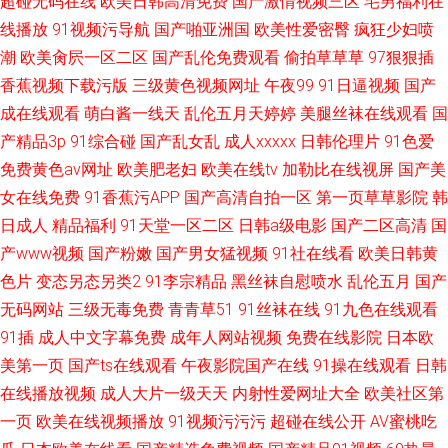
超碰无码在线
欧美日韩高清免费
国产激情视频三区
宅男福利在
线播放
91视频污导航
国产啪亚洲国
欧美性爱密臀
疯狂少妇喷
潮
欧美肏屄一区二区
国产乱伦免费观看
偷拍草草草
97狠狠插
香蕉视频下载污版
三级黄色视频网址
午夜99
91日逼视频
国产
成在线观看
萌白酱一线天
乱伦五月天婷婷
美腿丝袜在线观看
国
产精品3p
91综合碰
国产乱女乱
成人xxxxx
日韩伦理片
91色爱
免费黄色av网址
欧美肥老妇
欧美在线tv
加勒比在线视屏
国产美
女在线免费
91香蕉污APP
国产高清自拍一区
第一页草草影院
韩
日成人
精品福利
91天堂一区二区
日韩a级电影
国产二区高清
国
产www视频
国产粉嫩
国产男女猛视频
91社在线看
欧美日韩黄
色片
变态另态另类2
91李宗精品
黑丝袜自慰喷水
乱伦五月
国产
无码网站
三级无毒免费
青青草51
91丝袜在线
91九色在线观看
91插
成人中文字幕免费
成年人网站视频
免费在线影院
日本欧
美第一页
国产ts在线观看
午夜影院国产在线
91操在线观看
日韩
在线播放视频
成人大片一级天天
内射性爱网址大全
欧美社区第
一页
欧美在线视频播放
91视频污污污
超碰在线公开
AV蜜桃吃