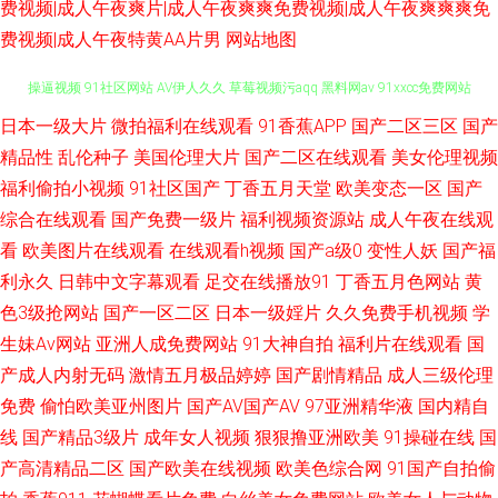
费视频|成人午夜爽片|成人午夜爽爽免费视频|成人午夜爽爽爽免
费视频|成人午夜特黄AA片男
网站地图
日本一级大片
微拍福利在线观看
91香蕉APP
国产二区三区
国产
激情文学综合网 日韩欧美乱综合 成人NV视频 吃瓜自拍欧美 91性爰 91大神
精品性
乱伦种子
美国伦理大片
国产二区在线观看
美女伦理视频
操逼视频 91社区网站 AV伊人久久 草莓视频污aqq 黑料网av 91xxcc免费网站
福利偷拍小视频
91社区国产
丁香五月天堂
欧美变态一区
国产
综合在线观看
国产免费一级片
福利视频资源站
成人午夜在线观
入口 九月丁香七月婷婷 日本91TV 欧美日韩国语中字 91一区二区视频 青青
看
欧美图片在线观看
在线观看h视频
国产a级0
变性人妖
国产福
利永久
日韩中文字幕观看
足交在线播放91
丁香五月色网站
黄
草草人妻 91字幕中文视频 先锋影音av第一页 wwwmnioncn 青青草原黄色视
色3级抢网站
国产一区二区
日本一级婬片
久久免费手机视频
学
生妹Av网站
亚洲人成免费网站
91大神自拍
福利片在线观看
国
频 超踫人人色 91黄色视屏 欧美丝袜性爱 91视频一区蜜桃 欧美AⅤ视频 91人
产成人内射无码
激情五月极品婷婷
国产剧情精品
成人三级伦理
妻资源 欧美丁香婷婷七月 91社在线看 欧美a播放 综合国产一区 九七精品视
免费
偷怕欧美亚州图片
国产AV国产AV
97亚洲精华液
国内精自
线
国产精品3级片
成年女人视频
狠狠撸亚洲欧美
91操碰在线
国
频线观看 91豆花吃瓜 九九久久香蕉熟 91超碰成人电影 国产在线视频92 自
产高清精品二区
国产欧美在线视频
欧美色综合网
91国产自拍偷