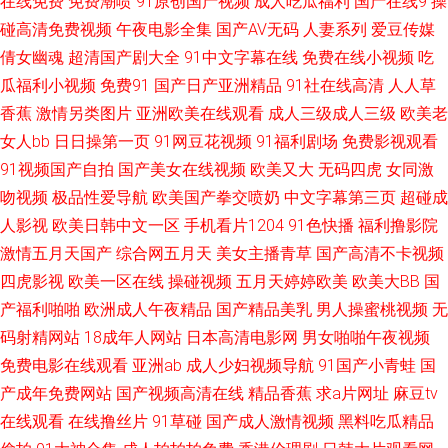
在线免费
免费潮喷
91原创国产视频
成人吃瓜福利
国产在线9
操
一区免费播放 在线观看网站黄 黄色二级特片 91啪国伊人 男人天堂色男人A
碰高清免费视频
午夜电影全集
国产AV无码
人妻系列
爱豆传媒
倩女幽魂
超清国产剧大全
91中文字幕在线
免费在线小视频
吃
片 91深夜福利网址 91传禖 玖玖偷拍热 日本岛国大片 91极品视觉 免费观看
瓜福利小视频
免费91
国产日产亚洲精品
91社在线高清
人人草
香蕉
激情另类图片
亚洲欧美在线观看
成人三级成人三级
欧美老
成人18 91人妻吸奶水91网站 人人爽爽91 99热婷 瑟瑟91 成人精品国产精品
女人bb
日日操第一页
91网豆花视频
91福利剧场
免费影视观看
91视频国产自拍
国产美女在线视频
欧美又大
无码四虎
女同激
91超碰在线观看 男女H网 91视频一区蜜桃 欧美亚洲在线 91丝袜爱搞搞 日韩
吻视频
极品性爱导航
欧美国产拳交喷奶
中文字幕第三页
超碰成
三级在线 97资源 五月婷婷欧美色日韩 大香蕉92 亚洲男人的天堂www 久久
人影视
欧美日韩中文一区
手机看片1204
91色快播
福利撸影院
激情五月天国产
综合网五月天
美女主播青草
国产高清不卡视频
国产精品福利色欲 99国内视频 成人无码人妻 久久色一区 国产看看91 91社
四虎影视
欧美一区在线
操碰视频
五月天婷婷欧美
欧美大BB
国
产福利啪啪
欧洲成人午夜精品
国产精品美乳
男人操蜜桃视频
无
在线看 欧美AA色影院 成人区精品 欧美人妖调教 91国产福利导航 国产精品
码射精网站
18成年人网站
日本高清电影网
男女啪啪午夜视频
免费电影在线观看
亚洲ab
成人少妇视频导航
91国产小青蛙
国
一二 影音先锋av中文 黄色网免观看大全网站 先锋av成人色影院 伦理片色网
产成年免费网站
国产视频高清在线
精品香蕉
求a片网址
麻豆tv
在线观看
在线撸丝片
91草碰
国产成人激情视频
黑料吃瓜精品
传媒 草莓视频18 五月婷婷深爱五月 密臀久久99精品 99艹艹艹 香蕉导航 豆