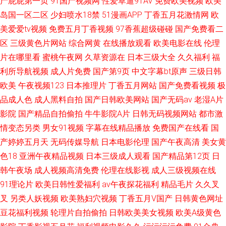
产屁屁第一页
91国产视频网
性爱草逼91AV
免费欧美视频
欧美
岛国一区二区
少妇喷水18禁
51漫画APP
丁香五月花激情网
欧
美爱爱tv视频
免费五月丁香视频
97香蕉超级碰碰
国产免费看二
区
三级黄色片网站
综合网黄
在线播放观看
欧美电影在线
伦理
片在哪里看
蜜桃午夜网
久草资源在
日本三级大全
久久福利
福
利所导航视频
成人片免费
国产第9页
中文字幕bt原声
三级日韩
欧美
午夜视频123
日本推理片
丁香五月网站
国产免费看视频
极
品成人色
成人黑料自拍
国产日韩欧美网站
国产无码av
老湿A片
影院
国产精品自拍偷拍
牛牛影院A片
日韩无码视频网站
都市激
情变态另类
男女91视频
字幕在线精品播放
免费国产在线看
国
产婷婷五月天
无码传媒导航
日本电影伦理
国产午夜高清
美女黄
色18
亚洲午夜精品视频
日本三级成人观看
国产精品第12页
日
韩午夜场
成人视频高清免费
伦理在线影视
成人三级视频在线
91理论片
欧美日韩性爱福利
av午夜探花福利
精品毛片
久久叉
叉
另类人妖视频
欧美熟妇穴视频
丁香五月V国产
日韩黄色网址
豆花福利视频
轮理片自拍偷拍
日韩欧美美女视频
欧美A级黄色