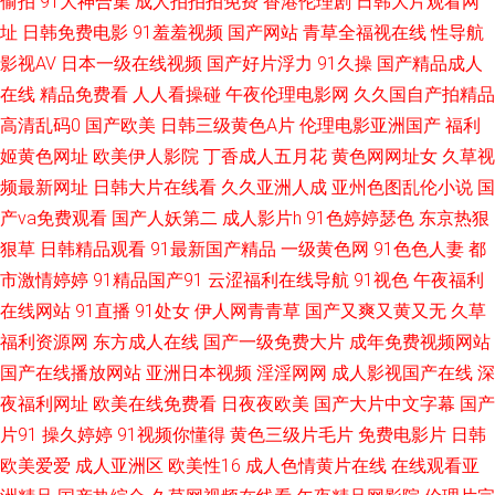
偷拍
91大神合集
成人拍拍拍免费
香港伦理剧
日韩大片观看网
花免费网站 亚洲最强看黄网站 户外露出视频 91九色福利导航 男人看片网站
址
日韩免费电影
91羞羞视频
国产网站
青草全福视在线
性导航
影视AV
日本一级在线视频
国产好片浮力
91久操
国产精品成人
AV 91熊貓 51色色黑料综合 男人天堂AV三级片 av大蕉 天堂色淫v网站 国产
在线
精品免费看
人人看操碰
午夜伦理电影网
久久国自产拍精品
高清乱码0
国产欧美
日韩三级黄色A片
伦理电影亚洲国产
福利
精品欧美亚洲国产 91次元视频 久久草中文资源 91年出生的人属啥子 一级日
姬黄色网址
欧美伊人影院
丁香成人五月花
黄色网网址女
久草视
频最新网址
日韩大片在线看
久久亚洲人成
亚州色图乱伦小说
国
韩AV 玖玖艹超碰 91茄子在线看 欧美性爱原创第一页 超碰免费公开成人97
产va免费观看
国产人妖第二
成人影片h
91色婷婷瑟色
东京热狠
亚洲中文字幕十五区 国产玖精品 91夫妻海角论坛 日韩国产综合系列 国产资
狠草
日韩精品观看
91最新国产精品
一级黄色网
91色色人妻
都
市激情婷婷
91精品国产91
云涩福利在线导航
91视色
午夜福利
源网 91官网在线观看 日韩av写真影视 www91免费版 影音AV妈妈 黄页永久
在线网站
91直播
91处女
伊人网青青草
国产又爽又黄又无
久草
福利资源网
东方成人在线
国产一级免费大片
成年免费视频网站
免费观看 91内射了美女 欧美伊人久久五月 国产伪娘TS 肏屄A∨ 92国产在线
国产在线播放网站
亚洲日本视频
淫淫网网
成人影视国产在线
深
夜福利网址
欧美在线免费看
日夜夜欧美
国产大片中文字幕
国产
视频 伊人福利社 国人第一福利品牌 91国产白浆喷水 密臀tv91 91在线永久观
片91
操久婷婷
91视频你懂得
黄色三级片毛片
免费电影片
日韩
欧美爱爱
成人亚洲区
欧美性16
成人色情黄片在线
在线观看亚
看直播 无码一一二一 密臀中文字幕 WWW国产亚洲精品 91副利免费视频 免