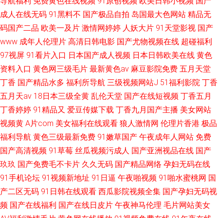
导航福利
免费黄色在线视频
91原创视频
欧美日韩小视频
国产
成人在线无码
91黑料不
国产极品自拍
岛国最大色网站
精品无
码国产二品
欧美一及片
激情网婷婷
人妖大片
91天堂影视
国产
www
成年人伦理片
高清日韩电影
国产尤物视频在线
超碰福利
97视屏
91看片入口
日本国产成人视频
日本日韩欧美在线
黄色
资料入口
黄色网三级毛片
最新黄色av
麻豆影院免费
五月天堂
丁香
国产精品水多
福利所导航
三级视频网站J
51福利影院
丁香
五月天av
18日本三级全黄
乱伦天堂
国产在线短视频
丁香五月
丁香婷婷
91精品又
爱豆传媒下载
丁香九月国产主播
美女网站
视频黄
A片com
美女福利在线观看
狼人激情网
伦理片香港
极品
福利导航
黄色三级最新免费
91嫩草国产
午夜成年人网站
免费
国产高清视频
91草莓
丝瓜视频污成人
国产亚洲视品在线
国产
玖玖
国产免费毛不卡片
久久无码
国产精品网络
孕妇无码在线
91手机论坛
91视频新地址
91日逼
午夜啪视频
91啪水蜜桃网
国
产二区无码
91日韩在线观看
西瓜影院视频全集
国产孕妇无码视
频
国产在线福利
国产在线日皮片
午夜神马伦理
毛片网站美女