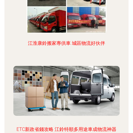
江淮康鈴搬家專供車 城區物流好伙伴
ETC新政省錢攻略 江鈴特順多用途車成物流神器