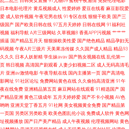
乱二乱三
日韩美女直播
91尤物69
蜜桃午夜激情
免费伦理电影
区
日本电影伦理片
黄瓜视频成人
性爱婷婷
爱豆在线看
麻豆影院爱
爱
成人软件视频
午夜宅男在线
91专区在线
狠狠干欧美
国产三
级国产
国产欧美日韩在线
97五月天婷婷
日韩在线网
91福利社
视频
福利导航
A片三级网站
久草视频8
香蕉APP污视频
艹艹艹
插逼
国产精品五月天
狠狠操欧美性爱
国产绝色精品
精品孕妇无
码视频
午夜A片三级片
天美果冻传媒
久久国产成人精品
精品93
久久久
日本人妖射精
学生妹avav
国产熟女视频在线
乱伦第一
页
韩日视频
高清国产剧观看
人妻少妇视频二区
成人无码高清毛
片
亚洲av激情电影
午夜导航在线
国内主播第一页
国产高清电
影网址
91社区论坛
免费网站黄色在线
久久偷拍高清亚洲
91午
夜在线免费
亚洲精品第五页
麻豆网站在线观看
91精选国产
国
产精品亚洲
黄色三级成年
五月天婷婷爱
国产不卡小视频
AV色
哟哟
亚洲天堂丁香五月
91社网
美女视频黄全免费
国产精品第
一页国
另类区另类欧美
欧美色图乱伦小说
免费成人软件
黄色网
址视频播放
国产日产美产精品
成人午夜视频
伦理视频网站
黄色