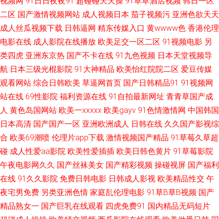
视频网
91日日夜夜91
超碰碰天天操
91草草酒店视频
韩日一区
音先锋avav最新 www经典av 婷婷激情 91在线小视频网址 婷婷五月激情深爱
二区
国产激情视频网站
成人视频日本
茄子视频污
亚洲色欲天天
成人丝瓜视频下载
日韩逼网
精东传媒入口
黄wwww色
香港伦理
91资源在线播放 欧美视频性爱TV 91福利导航网站 久久福利影业 91豆花 久
电影在线
成人影院在线播放
欧美足交一区二区
91视频电影
另
类四虎
亚洲东京热
国产不卡在线
91九色视频
日本天堂视频导
久精品久久 91草草激情网 国产成人三级网址 91成人进入人口视频 黑丝在线
航
日本三级光棍影院
91大神精品
欧美怡红院院二区
爱豆传媒
喷水播放 亚洲777色图 大香蕉伊人婷婷 91播放 國産AV天美傳媒 影音先锋AV
观看网站
综合日韩欧美
草逼网首页
国产日韩精品91
91视频网
站在线
69性影院
福利资源在线
91自拍最新网址
青青草国产成
草莓 爱豆文化传媒精品网站 亚州AV福利 第一福利视频导航 色蜜桃av免费羞
人
黄色岛国网站
欧美一xxxxx
欧美gayv
91色情激情网
中国韩国
日本高清
国产国产一区
亚洲欧洲成人
日韩在线
久久国产影视综
羞 91在现免费网站 人人操很很干 www91尤物网 99精品热看 91高清无码看
合
欧美69潮喷
伦理片app下载
激情视频国产精品
91草莓久草超
碰
成人性爱aa影院
欧美性爱插插
欧美日韩色黄片
91草莓影院
片 久热www 午夜免费试看视频P 91黄色直播小电影 日韩新片网A片 91超碰
午夜电影网久久
国产丝袜美女
国产精彩视频
操碰视屏
国产福利
在线
91久久影院
免费日韩电影
日韩成人影视
欧美精品性交
午
蜜臀 色色日b电影天堂 av日韩高清在线 色91蝌蚪视频 91网站在线免费观看
夜宅男免费
另类亚洲色情
家庭乱伦理电影
91草B草B视频
国产
下载 亚欧伦理导航 国产影院在线观看 最新国产TS人妖网站 青草社区在线 91
精品熟女一
国产巨乳在线观看
四虎免费91
国内精品无码短片